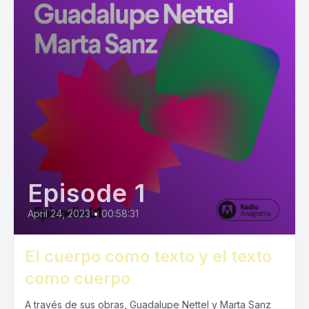
Episode 1
April 24, 2023
•
00:58:31
El cuerpo como texto y el texto
como cuerpo
A través de sus obras, Guadalupe Nettel y Marta Sanz