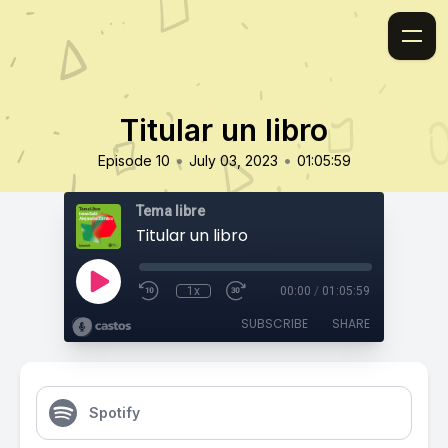
Titular un libro
•
•
Episode 10
July 03, 2023
01:05:59
Tema libre
Titular un libro
1x
00:00
/
01:05:59
SUBSCRIBE
SHARE
Spotify