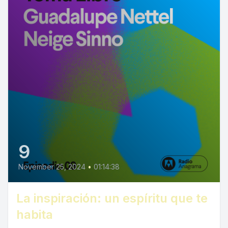
9
November 25, 2024
•
01:14:38
La inspiración: un espíritu que te
habita