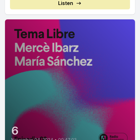
Listen
6
November 04, 2024
•
00:47:03